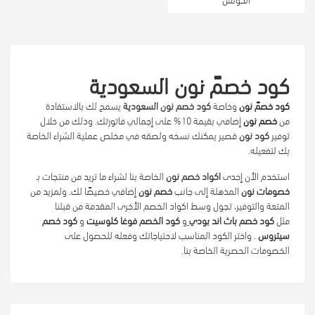
كود خصمً نون السعودية
كود خصمً نون
وخاصة
كود خصم نون السعودية
يسمح لك بالاستفادة
من
خصم نون
إضافي بقيمة 10% على إجمالي فاتورتك. وذلك من خلال
توفير
كود نون
قصير يمكنك نسخه ولصقه في مخلص عملية الشراء الخاصة
بك لتفعيله.
استخدم الأن
إحدى
اكواد خصم نون
الخاصة بنا لشراء ما تريد من منتجات بـ
خصومات نون
المذهلة إلى جانب
خصم نون
إضافي خصيصًا لك.
ولمزيد من
المتعة والتوفير، تجول وسط اكواد الخصم الأخرى المقدمة من قبلنا
مثل
كود خصم باث اند بودي
و
كود الخصم فوغا كلوسيت
و
كود خصم
سيتروس
. واختر الكود المناسب لاحتياجاتك وفعله للحصول على
الخصومات الحصرية الخاصة بنا.