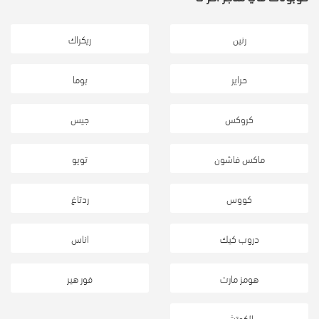
رنين
ريكراك
حراير
بوما
كروكس
جيس
ماكس فاشون
تويو
كووس
ردتاغ
دروب كيك
اناس
هومز مارت
فور هير
الكوتش