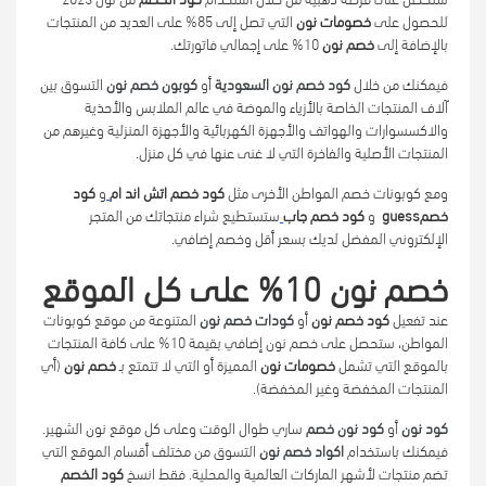
للحصول على
خصومات نون
التي تصل إلى 85% على العديد من المنتجات
بالإضافة إلى
خصم نون
10% على إجمالي فاتورتك.
فيمكنك من خلال
كود خصم نون السعودية
أو
كوبون خصم نون
التسوق بين
آلاف المنتجات الخاصة بالأزياء والموضة في عالم الملابس والأحذية
والاكسسوارات والهواتف والأجهزة الكهربائية والأجهزة المنزلية وغيرهم من
المنتجات الأصلية والفاخرة التي لا غنى عنها في كل منزل.
ومع كوبونات خصم المواطن الأخرى مثل
كود خصم اتش اند ام
و
كود
خصم
guess
و
كود خصم جاب
ستستطيع شراء منتجاتك من المتجر
الإلكتروني المفضل لديك بسعر أقل وخصم إضافي.
خصم نون 10% على كل الموقع
عند تفعيل
كود خصم نون
أو
كودات خصم نون
المتنوعة من موقع كوبونات
المواطن، ستحصل على خصم نون إضافي بقيمة 10% على كافة المنتجات
بالموقع التي تشمل
خصومات نون
المميزة أو التي لا تتمتع بـ
خصم نون
(أي
المنتجات المخفضة وغير المخفضة).
كود نون
أو
كود نون خصم
ساري طوال الوقت وعلى كل موقع نون الشهير.
فيمكنك باستخدام
اكواد خصم نون
التسوق من مختلف أقسام الموقع التي
تضم منتجات لأشهر الماركات العالمية والمحلية. فقط انسخ
كود الخصم