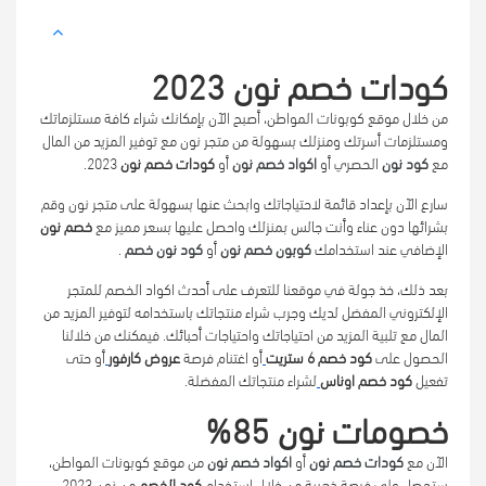
كودات خصم نون 2023
من خلال موقع كوبونات المواطن، أصبح الآن بإمكانك شراء كافة مستلزماتك
ومستلزمات أسرتك ومنزلك بسهولة من متجر نون مع توفير المزيد من المال
مع
كود نون
الحصري أو
اكواد خصم نون
أو
كودات خصم نون
2023.
سارع الآن بإعداد قائمة لاحتياجاتك وابحث عنها بسهولة على متجر نون وقم
بشرائها دون عناء وأنت جالس بمنزلك واحصل عليها بسعر مميز مع
خصم نون
الإضافي عند استخدامك
كوبون خصم نون
أو
كود نون خصم
.
بعد ذلك، خذ جولة في موقعنا للتعرف على أحدث اكواد الخصم للمتجر
الإلكتروني المفضل لديك وجرب شراء منتجاتك باستخدامه لتوفير المزيد من
المال مع تلبية المزيد من احتياجاتك واحتياجات أحبائك. فيمكنك من خلالنا
الحصول على
كود خصم 6 ستريت
أو اغتنام فرصة
عروض كارفور
أو حتى
تفعيل
كود خصم اوناس
لشراء منتجاتك المفضلة.
خصومات نون 85%
الآن مع
كودات خصم نون
أو
اكواد خصم نون
من موقع كوبونات المواطن،
ستحصل على فرصة ذهبية من خلال استخدام
كود الخصم
من نون 2023