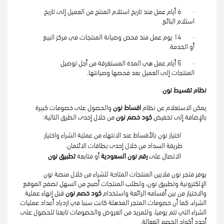
·        6 أيام عمل منذ تاريخ استلام المنتج من العميل إلى تاريخ 
استلام البائع.
·        14 يوم عمل منذ فحص وصيانة المنتجات في مركز البيع 
أو الخدمة.
·        5 أيام عمل هي المدة المستغرقة من أجل توصيل 
المنتجات إلى العميل بعد فحصها وصيانتها.
نظام تقسيط نون
يمكن الاستعلام عن نظام 
اقساط نون
 والحصول على خصومات كبيرة 
بالإضافة إلى تخفيض 
كود خصم نون
 من خلال إحدى الطرق التالية:
 اختيار نون بالأقساط عند الانتهاء من عملية الشراء واختيار 
طريقة السداد من خلال إحدى بطاقات الائتمان.
 الاتصال على 
رقم نون السعودية 
أو متابعة 
تطبيق نون
يوفر متجر نون ملايين المنتجات المتاحة للشراء من خلال منصة نون 
الإلكترونية وتطبيق نون، ولطلب المنتجات أصبح من السهل تصفح الموقع 
والاختيار من بين أقسامه الرائعة واستخدام 
كود خصم نون 
قبل إنهاء عملية 
الشراء،
كما أن خصومات المتجر المذهلة كانت سببا في ازدياد أعداد عمليات 
الشراء التي تتم يوميا، وللمزيد من العروض والخصومات تابعنا للحصول على 
أجدد أكواد الخصم الفعالة.