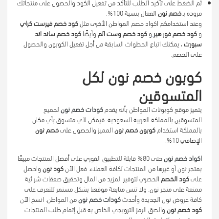
ثم الضغط على تأكيد الطلب للتأكد من تفعيل الكود والحصول على منتجاتك
مزودة بـ
خصم نون
الفعال بنسبة 100%.
وعند استخدامكم اكواد خصم المواطن الأخرى مثل
كود خصم فيرست كراي
و
كود خصم فور هير
و
كود خصم وست الم
وأيضًا
كود خصم ساند اند
سبورت
، يمكنك اتباع الخطوات السابقة من أجل تفعيل الكوبون والحصول
على الخصم.
كوبون خصم نون لكل
المتسوقين
يتميز موقع كوبونات المواطن بأنه يقدم
كودات خصم نون
لجميع
المتسوقين بالمملكة العربية السعودية. فيمكن لأي متسوق بأي مكان
بالمملكة استخدام
كوبون خصم نون
المميز والحصول على
خصم نون
الإضافي 10%.
اكواد خصم نون
حتى 80% قابلة للتطبيق الفوري على أفضل المنتجات مبيعًا
بمتجر نون أو غيرها من المنتجات لكافة العملاء. فعل الآن
كود نون
واحصل
على
كود الخصم
الحصري لتوفير المزيد من المال وتحقيق صفقات شرائية
ممتعة على متجر نون. ولا تنس متابعة موقعنا بشكل مستمر للتعرف على
كافة عروض نون الجديدة وأحدث
كودات خصم نون
من المواطن. انسخ الآن
كود خصم نون
والصق الرمز الترويجي الخاص به قبل إتمام طلب المنتجات