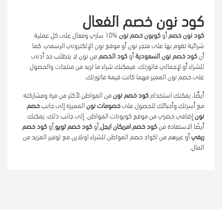
كود نون خصم الفعال
كود نون خصم
أو
كوبون خصم نون
10% ساري وفعال على كل عملية
شرائية تقوم بها على متجر نون أو موقع نون الإلكتروني الرسمي. كما
أن
كود خصم نون السعودية
أو
كود الخصم
من نون لا يتطلب حد أدنى
للشراء أو لإجمالي فاتورتك. فيمكنك شراء ما تريد من منتجات والحصول
على خصم نون المميز مهما كانت قيمة فاتورتك.
أيضًا، يمكنك استخدام
كود خصم نون
من المواطن لأكثر من مرة ومشاركته
مع أسرتك وأحبائك للحصول على
خصومات نون
المميزة إلى جانب
خصم
نون
إضافي حصري من موقع كوبونات المواطن. إلى جانب ذلك، يمكنك
أيضَا الاستفادة من
كود خصم امريكان ايجل
أو
كود خصم تويو
أو
كود خصم
ريفي
أو غيرهم من اكواد خصم المواطن للشراء اونلاين مع توفير المزيد من
المال.