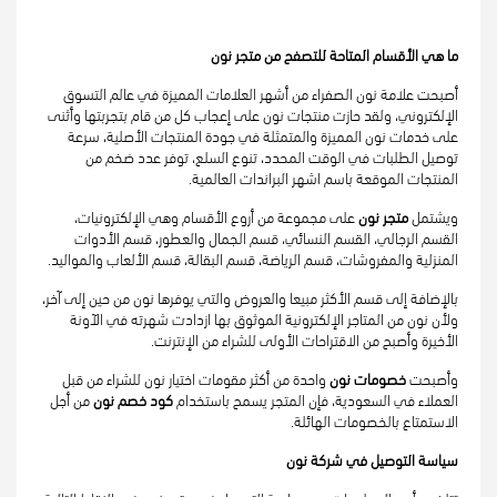
ما هي الأقسام المتاحة للتصفح من متجر نون
أصبحت علامة نون الصفراء من أشهر العلامات المميزة في عالم التسوق 
الإلكتروني، ولقد حازت منتجات نون على إعجاب كل من قام بتجربتها وأثنى 
على خدمات نون المميزة والمتمثلة في جودة المنتجات الأصلية، سرعة 
توصيل الطلبات في الوقت المحدد، تنوع السلع، توفر عدد ضخم من 
المنتجات الموقعة باسم اشهر البراندات العالمية.
ويشتمل
 متجر نون 
على مجموعة من أروع الأقسام وهي الإلكترونيات، 
القسم الرجالي، القسم النسائي، قسم الجمال والعطور، قسم الأدوات 
المنزلية والمفروشات، قسم الرياضة، قسم البقالة، قسم الألعاب والمواليد.
بالإضافة إلى قسم الأكثر مبيعا والعروض والتي يوفرها نون من حين إلى آخر، 
ولأن نون من المتاجر الإلكترونية الموثوق بها ازدادت شهرته في الآونة 
الأخيرة وأصبح من الاقتراحات الأولى للشراء من الإنترنت.
وأصبحت 
خصومات نون
 واحدة من أكثر مقومات اختيار نون للشراء من قبل 
العملاء في السعودية، فإن المتجر يسمح باستخدام 
كود خصم نون 
من أجل 
الاستمتاع بالخصومات الهائلة.
سياسة التوصيل في شركة نون