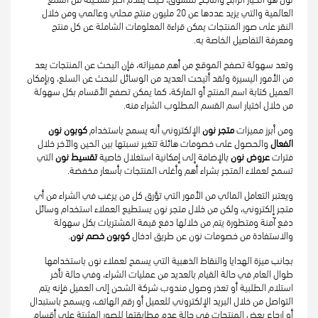
العالمية والتي يزيد عددها عن 20 مليون منتج محلي وعالمي ومن خلال 
النقر على صور المنتجات يمكن قراءة المعلومات الشاملة عن كل منتج 
ومعرفة التفاصيل الخاصة به.
وتعد سهولة تصفح الموقع من أهم مميزاته، فإن البحث عن المنتجات يعد 
من الأمور اليسيرة ولقد أتيحت العديد من الوسائل للبحث عن السلع، وبإمكان 
العميل كتابة اسم المنتج أو الماركة، كما يمكن تصفح الأقسام بكل سهولة 
من خلال اختيار اسم القسم المطلوب الشراء منه.
ومن أبرز مميزات 
متجر نون
 الإلكتروني أنه يسمح باستخدام 
كوبون نون
الفعال 
والحصول على خصومات هائلة تتغير نسبتها بين الحين والآخر خلال 
فترات 
عروض نون 
بالإضافة إلى إمكانية استغلال خاصية 
تقسيط نون 
التي 
تسمح لعملاء المتجر بشراء أهم وأغلى المنتجات بأسعار مخفضة.
ويعتبر التعامل المالي من الأمور التي تؤرق كل من يرغب في الشراء من أي 
متجر إلكتروني، ولكن من خلال متجر نون يستطيع العملاء استخدام وسائل 
دفع آمنة ومتطورة يتم من خلالها دفع قيمة المشتريات بكل سهولة 
والاستفادة من خصومات نون عن طريق ادخال 
كوبون خصم نون
.
بجانب ميزة الهدايا والنقاط الذهبية التي يسمح لعملاء نون باستخدامها 
طوال العام في حالة القيام بالعديد من عمليات الشراء، وفي حالة تأخر 
استلام الطلبية أو تعذر وصول مندوب شركة الشحن إلى العميل فإنه يتم 
التواصل من خلال البريد الإلكتروني للعميل أو رقم الهاتف، ويسمح باستبدال 
أو إرجاع بعض المنتجات في حالة عدم مطابقتها للصور المثبتة على أقسام 