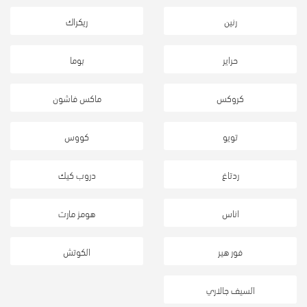
رنين
ريكراك
حراير
بوما
كروكس
ماكس فاشون
تويو
كووس
ردتاغ
دروب كيك
اناس
هومز مارت
فور هير
الكوتش
السيف جالاري